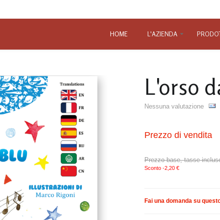
HOME
L'AZIENDA
PRODOT
Le faville
L'orso d
Nessuna valutazione
Prezzo di vendita
Prezzo base, tasse inclus
Sconto
-2,20 €
Fai una domanda su questo