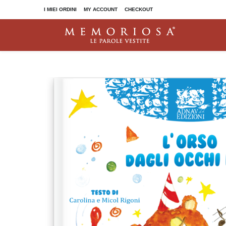
I MIEI ORDINI
MY ACCOUNT
CHECKOUT
I Coriandoli
Polvere di stelle
TACCUINI E BLOCCHI
ALTRI PRODOTTI
Dorado
Quaderni
Dorado Old Collection
Cartelline
Penbook
Mousepad
Penbook Love Edition
Sottomano
Taccuino Orion
Panni microfibra
Valigette
Segnacalici
With compliments