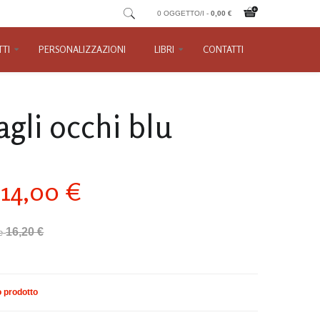
0 OGGETTO/I -
0,00 €
TI
PERSONALIZZAZIONI
LIBRI
CONTATTI
agli occhi blu
14,00 €
16,20 €
e
 prodotto