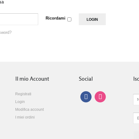
ua
Ricordami
ssword?
Il mio Account
Social
Is
Registrati
Login
Modifica account
I miei ordini