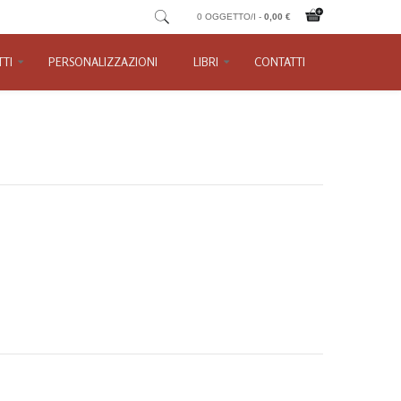
0 OGGETTO/I -
0,00 €
TI
PERSONALIZZAZIONI
LIBRI
CONTATTI