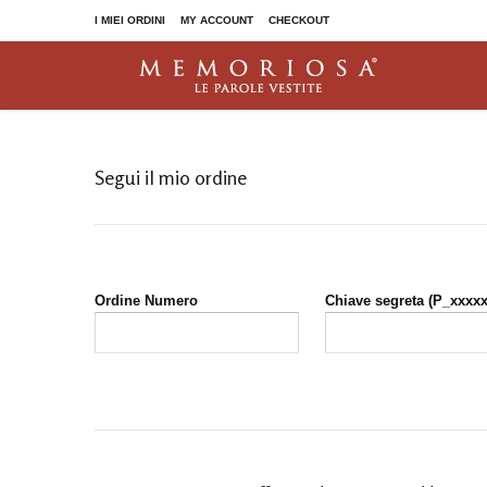
I MIEI ORDINI
MY ACCOUNT
CHECKOUT
I Coriandoli
Polvere di stelle
TACCUINI E BLOCCHI
ALTRI PRODOTTI
Segui il mio ordine
Dorado
Quaderni
Dorado Old Collection
Cartelline
Penbook
Mousepad
Penbook Love Edition
Sottomano
Taccuino Orion
Panni microfibra
Ordine Numero
Chiave segreta (P_xxxxx
Valigette
Segnacalici
With compliments