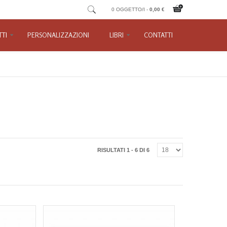
0 OGGETTO/I -
0,00 €
TI
PERSONALIZZAZIONI
LIBRI
CONTATTI
RISULTATI 1 - 6 DI 6