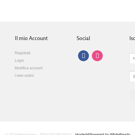
Il mio Account
Social
Is
Registrati
Login
Modifica account
I miei ordini
© 2018 Memoriosa :: PIVA 07828570015 ::
Hosted&Powered by WhiteReady